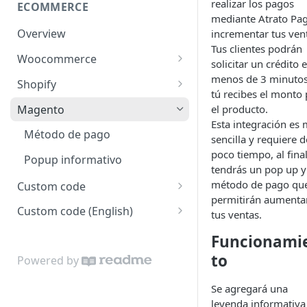
realizar los pagos
ECOMMERCE
mediante Atrato Pa
Overview
incrementar tus ven
Tus clientes podrán
Woocommerce
solicitar un crédito 
Método de pago
menos de 3 minutos
Shopify
tú recibes el monto 
Popup informativo
Método de Pago
Magento
el producto.
Esta integración es
Popup informativo
Método de pago
sencilla y requiere d
poco tiempo, al final
Popup informativo
tendrás un pop up y
método de pago que
Custom code
permitirán aumenta
Popup informativo
Custom code (English)
tus ventas.
Método de pago
Informative Popup
Funcionami
Webhook
Payment Method
to
Powered by
Webhook
Se agregará una
leyenda informativa