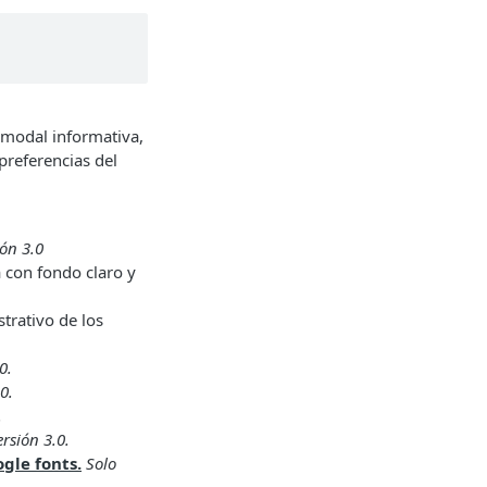
 modal informativa,
preferencias del
ión 3.0
a con fondo claro y
trativo de los
0.
0.
.
rsión 3.0.
gle fonts.
Solo