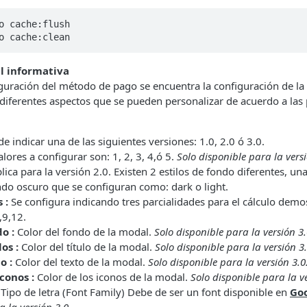
o cache:flush

o cache:clean
l informativa
guración del método de pago se encuentra la configuración de la
 diferentes aspectos que se pueden personalizar de acuerdo a las 
e indicar una de las siguientes versiones: 1.0, 2.0 ó 3.0.
lores a configurar son: 1, 2, 3, 4,ó 5.
Solo disponible para la vers
lica para la versión 2.0. Existen 2 estilos de fondo diferentes, un
ndo oscuro que se configuran como: dark o light.
 :
Se configura indicando tres parcialidades para el cálculo demos
,9,12.
o :
Color del fondo de la modal.
Solo disponible para la versión 3.
os :
Color del título de la modal.
Solo disponible para la versión 3.
o :
Color del texto de la modal.
Solo disponible para la versión 3.0
iconos :
Color de los iconos de la modal.
Solo disponible para la ve
Tipo de letra (Font Family) Debe de ser un font disponible en
Goo