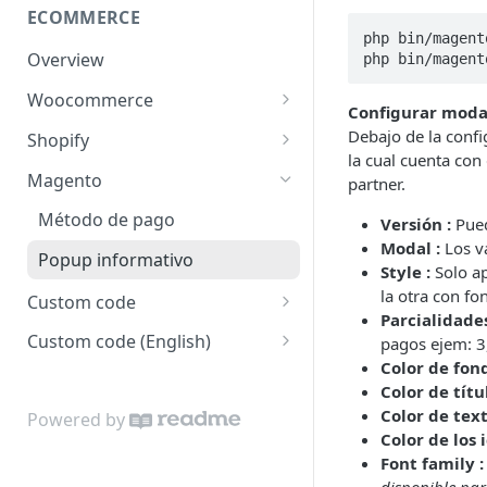
ECOMMERCE
php bin/magent
Overview
php bin/magent
Woocommerce
Configurar moda
Método de pago
Debajo de la confi
Shopify
la cual cuenta con
Popup informativo
Método de Pago
Magento
partner.
Popup informativo
Método de pago
Versión :
Pued
Modal :
Los va
Popup informativo
Style :
Solo ap
la otra con fo
Custom code
Parcialidades
Popup informativo
Custom code (English)
pagos ejem: 3
Color de fond
Método de pago
Informative Popup
Color de títul
Webhook
Payment Method
Color de text
Powered by
Color de los 
Webhook
Font family :