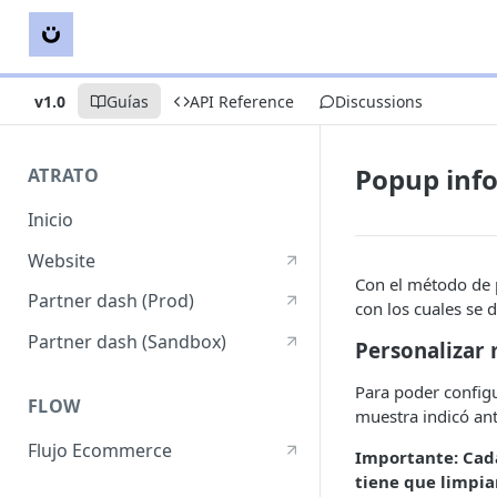
v1.0
Guías
API Reference
Discussions
Popup inf
ATRATO
Inicio
Website
Con el método de 
Partner dash (Prod)
con los cuales se 
Partner dash (Sandbox)
Personalizar
Para poder configu
FLOW
muestra indicó an
Flujo Ecommerce
Importante: Cada
tiene que limpia